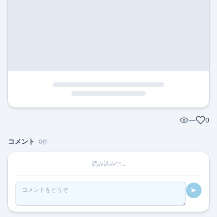
—
0
コメント
0
件
読み込み中...